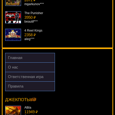
mgarkunov***
The Punisher
3950 ₽
beautif***
4 Reel Kings
2358 ₽
aleg***
Aztec Gold
3348 ₽
loto***
Главная
The Great Czar
О нас
561 ₽
kat***
Ответственная игра
Hot Ink
Правила
2728 ₽
Iron Man 2
Deni***
15724 ₽
tank***
ДЖЕКПОТЫ
Attila
11949 ₽