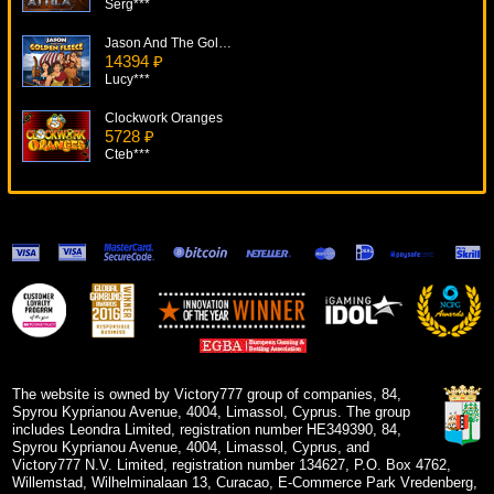
Serg***
Jason And The Golden Fleece
14394 ₽
Lucy***
Clockwork Oranges
5728 ₽
Cteb***
Dragon's Deep
8461 ₽
ivan-lev***
Wild Wolf
7022 ₽
tank***
Rhyming Reels - Jack And Jill
14409 ₽
lucky***
The website is owned by Victory777 group of companies, 84,
Spyrou Kyprianou Avenue, 4004, Limassol, Cyprus. The group
includes Leondra Limited, registration number HE349390, 84,
Spyrou Kyprianou Avenue, 4004, Limassol, Cyprus, and
Victory777 N.V. Limited, registration number 134627, P.O. Box 4762,
Willemstad, Wilhelminalaan 13, Curacao, E-Commerce Park Vredenberg,