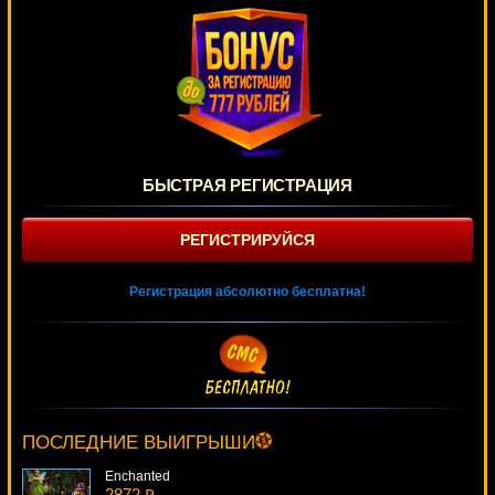
БЫСТРАЯ РЕГИСТРАЦИЯ
РЕГИСТРИРУЙСЯ
Регистрация абсолютно бесплатна!
Nian Nian You Yu
4527 ₽
beautif***
ПОСЛЕДНИЕ ВЫИГРЫШИ
Enchanted
2872 ₽