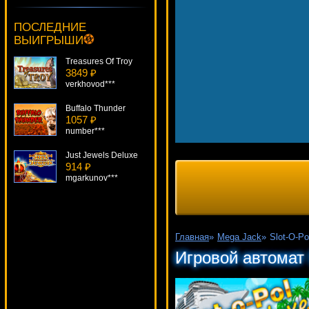
Soccer Safari
1340 ₽
ПОСЛЕДНИЕ
number***
ВЫИГРЫШИ
Treasures Of Troy
3849 ₽
verkhovod***
Buffalo Thunder
1057 ₽
number***
Just Jewels Deluxe
914 ₽
mgarkunov***
Bar 7's
4318 ₽
Cteb***
Главная
»
Mega Jack
»
Slot-O-Po
Diamond Queen
Игровой автомат 
3926 ₽
Lucy***
Twerk
2380 ₽