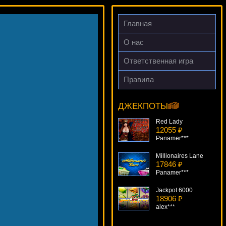
Главная
О нас
Ответственная игра
Правила
Diamond Dozen
14563 ₽
tank***
ДЖЕКПОТЫ
Red Lady
12055 ₽
Panamer***
Millionaires Lane
17846 ₽
Panamer***
Jackpot 6000
18906 ₽
alex***
Halloween Fortune II