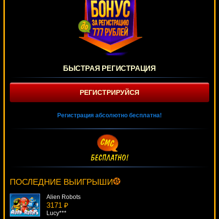
БЫСТРАЯ РЕГИСТРАЦИЯ
РЕГИСТРИРУЙСЯ
Регистрация абсолютно бесплатна!
Magic Money
2368 ₽
alex***
ПОСЛЕДНИЕ ВЫИГРЫШИ
Alien Robots
3171 ₽
Lucy***