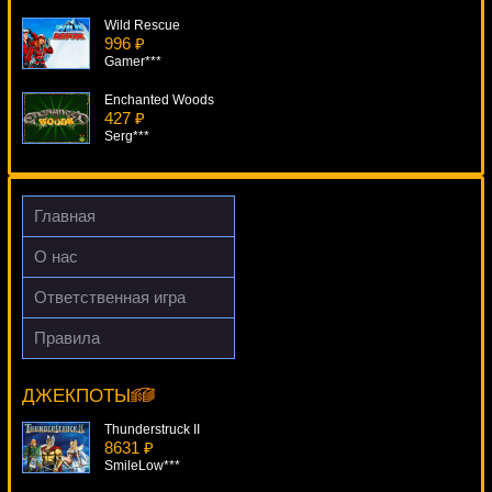
Wild Rescue
996 ₽
Gamer***
Enchanted Woods
427 ₽
Serg***
Pacific Attack
2440 ₽
DenisVS***
Главная
Glam Life
О нас
444 ₽
ivan-lev***
Ответственная игра
Apollo Rising
Правила
4213 ₽
The Magic Flute
Egoistik***
12781 ₽
kat***
ДЖЕКПОТЫ
Thunderstruck II
8631 ₽
SmileLow***