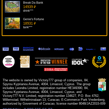
Break Da Bank
14939 ₽
drink***
Genie's Fortune
18931 ₽
tank***
Andre The Giant
5839 ₽
tank***
Sun Wukong
12288 ₽
mgarkunov***
Jackpot Crown
8737 ₽
SmileLow***
The website is owned by Victory777 group of companies, 84,
Spyrou Kyprianou Avenue, 4004, Limassol, Cyprus. The group
includes Leondra Limited, registration number HE349390, 84,
Spyrou Kyprianou Avenue, 4004, Limassol, Cyprus, and
Victory777 N.V. Limited, registration number 134627, P.O. Box 4762,
Willemstad, Wilhelminalaan 13, Curacao, E-Commerce Park Vredenberg,
authorized by Goverment of Curacao, license number 8048/JAZ2015-009