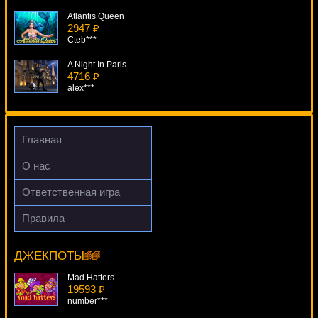
Atlantis Queen
2947 ₽
Cteb***
A Night In Paris
4716 ₽
alex***
The Ming Dynasty
4598 ₽
ivan-lev***
Главная
Odysseus
О нас
4574 ₽
Gamer***
Ответственная игра
Pixies Of The Forest
Правила
2067 ₽
Alaskan Fishing
ivan-lev***
5377 ₽
Root77***
ДЖЕКПОТЫ
Mad Hatters
19593 ₽
number***