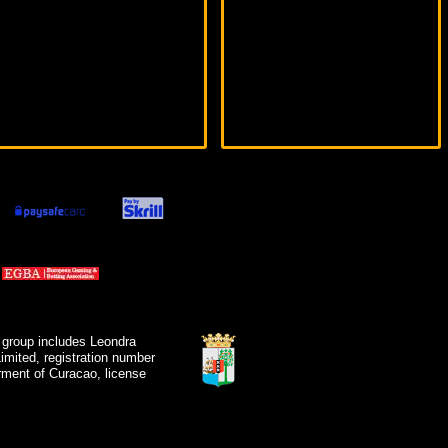
 group includes Leondra
mited, registration number
ment of Curacao, license