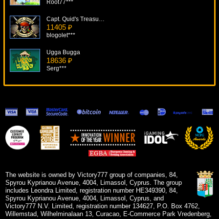
Root77***
Capt. Quid's Treasure Quest
11405 ₽
blogolet***
Ugga Bugga
18636 ₽
Serg***
All American Poker
11308 ₽
drink***
Rhyming Reels - Old King Cole
17735 ₽
Panamer***
Noah's Ark
14906 ₽
Root77***
The website is owned by Victory777 group of companies, 84,
Spyrou Kyprianou Avenue, 4004, Limassol, Cyprus. The group
includes Leondra Limited, registration number HE349390, 84,
Spyrou Kyprianou Avenue, 4004, Limassol, Cyprus, and
Victory777 N.V. Limited, registration number 134627, P.O. Box 4762,
Willemstad, Wilhelminalaan 13, Curacao, E-Commerce Park Vredenberg,