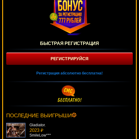
БЫСТРАЯ РЕГИСТРАЦИЯ
РЕГИСТРИРУЙСЯ
Регистрация абсолютно бесплатна!
Ghosts Of Christmas
2275 ₽
ivan-lev***
ПОСЛЕДНИЕ ВЫИГРЫШИ
Gladiator.
2023 ₽
SmileLow***