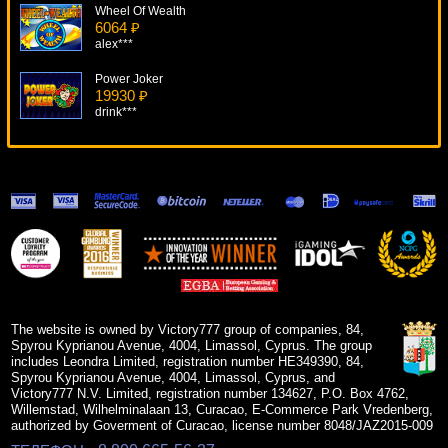
Wheel Of Wealth
6064 ₽
alex***
Power Joker
19930 ₽
drink***
Bermuda Triangle
17720 ₽
loto***
Dazzling Diamonds
14714 ₽
drink***
The Exterminator
8979 ₽
superman***
The website is owned by Victory777 group of companies, 84,
Spyrou Kyprianou Avenue, 4004, Limassol, Cyprus. The group
includes Leondra Limited, registration number HE349390, 84,
Spyrou Kyprianou Avenue, 4004, Limassol, Cyprus, and
Victory777 N.V. Limited, registration number 134627, P.O. Box 4762,
Willemstad, Wilhelminalaan 13, Curacao, E-Commerce Park Vredenberg,
authorized by Goverment of Curacao, license number 8048/JAZ2015-009