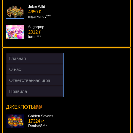
Joker Wild
4850 ₽
mgarkunov***
Sugarpop
2012 ₽
turen***
Reel Classic 3
4782 ₽
Root77***
Главная
Aztec Power
О нас
4553 ₽
verkhovod***
Ответственная игра
Dead Or Alive
Правила
959 ₽
Plumbo
drink***
7204 ₽
Serg***
ДЖЕКПОТЫ
Golden Sevens
17324 ₽
DenisVS***