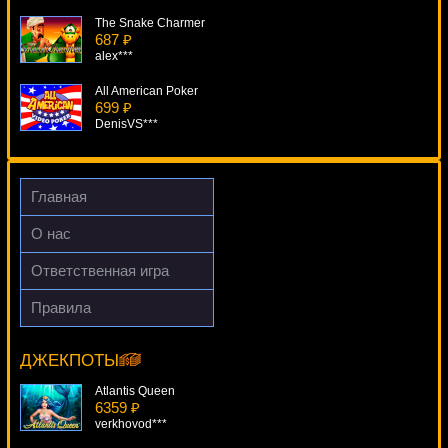
The Snake Charmer
687 ₽
alex***
All American Poker
699 ₽
DenisVS***
Golden Sevens
4195 ₽
blogolet***
Главная
Joker Poker
О нас
2763 ₽
loto***
Ответственная игра
Desert Treasure II
Правила
4175 ₽
Братва
Panamer***
7055 ₽
tank***
ДЖЕКПОТЫ
Atlantis Queen
6359 ₽
verkhovod***