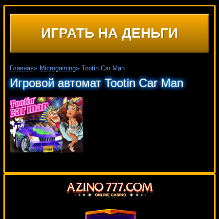
ИГРАТЬ НА ДЕНЬГИ
Главная
»
Microgaming
»
Tootin Car Man
Игровой автомат Tootin Car Man