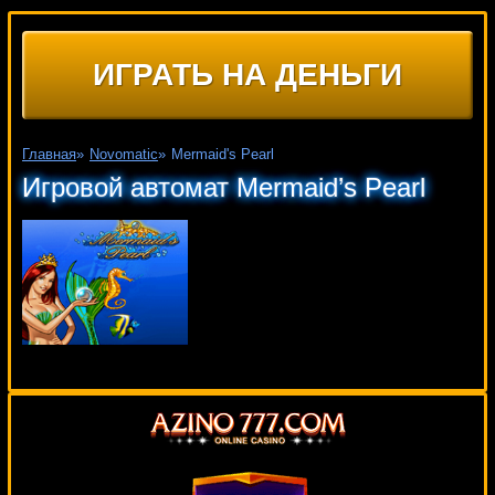
ИГРАТЬ НА ДЕНЬГИ
Главная
»
Novomatic
»
Mermaid's Pearl
Игровой автомат Mermaid’s Pearl