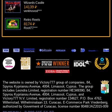
Wizards Castle
14139 ₽
verkhovod***
Retro Reels
8174 ₽
Root77***
Tally Ho
14492 ₽
tank***
Fortune Cookie
14822 ₽
tank***
Giant 7
8560 ₽
loto***
The website is owned by Victory777 group of companies, 84,
Spyrou Kyprianou Avenue, 4004, Limassol, Cyprus. The group
includes Leondra Limited, registration number HE349390, 84,
Spyrou Kyprianou Avenue, 4004, Limassol, Cyprus, and
Victory777 N.V. Limited, registration number 134627, P.O. Box 4762,
Willemstad, Wilhelminalaan 13, Curacao, E-Commerce Park Vredenberg,
authorized by Goverment of Curacao, license number 8048/JAZ2015-009