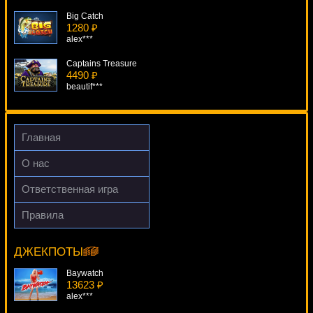
Big Catch
1280 ₽
alex***
Captains Treasure
4490 ₽
beautif***
Ghosts Of Christmas
3176 ₽
kat***
Главная
The Ming Dynasty
О нас
2819 ₽
Root77***
Ответственная игра
1421 Voyages Of Zheng He
Правила
3489 ₽
Ghostbusters
drink***
8329 ₽
Egoistik***
ДЖЕКПОТЫ
Baywatch
13623 ₽
alex***