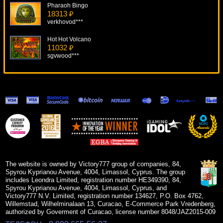
Pharaoh Bingo
18313 ₽
verkhovod***
Hot Hot Volcano
11032 ₽
sgvwood***
Halloween Fortune
16724 ₽
Lucy***
Triple Wins star Ticket
6869 ₽
number***
Thrill Seekers
13063 ₽
turen***
The website is owned by Victory777 group of companies, 84,
Spyrou Kyprianou Avenue, 4004, Limassol, Cyprus. The group
includes Leondra Limited, registration number HE349390, 84,
Spyrou Kyprianou Avenue, 4004, Limassol, Cyprus, and
Victory777 N.V. Limited, registration number 134627, P.O. Box 4762,
Willemstad, Wilhelminalaan 13, Curacao, E-Commerce Park Vredenberg,
authorized by Goverment of Curacao, license number 8048/JAZ2015-009