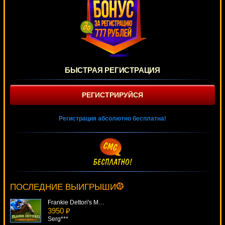
БЫСТРАЯ РЕГИСТРАЦИЯ
РЕГИСТРИРУЙСЯ
Регистрация абсолютно бесплатна!
The Forgotten Land Of Lemuria
844 ₽
beautif***
ПОСЛЕДНИЕ ВЫИГРЫШИ
Frankie Dettori's Magic Seven
3950 ₽
Serg***