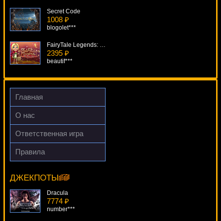
Secret Code
1008 ₽
blogolet***
FairyTale Legends: Red Riding Hood
2395 ₽
beautif***
Columbus Deluxe
4267 ₽
superman***
Главная
Mr Vegas
О нас
2206 ₽
kat***
Ответственная игра
Lil' Lady
Правила
4443 ₽
Sweet Harvest
aleg***
12720 ₽
aleg***
ДЖЕКПОТЫ
Dracula
7774 ₽
number***