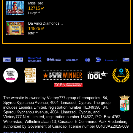
Miss Red
12715 ₽
Lucy***
Da Vinci Diamonds: Dual Play
14826 ₽
loto***
Riviera Riches
9971 ₽
Gamer***
Cat Scratch Fever
18449 ₽
Gamer***
Double Magic
6707 ₽
Lucy***
The website is owned by Victory777 group of companies, 84,
Spyrou Kyprianou Avenue, 4004, Limassol, Cyprus. The group
includes Leondra Limited, registration number HE349390, 84,
Spyrou Kyprianou Avenue, 4004, Limassol, Cyprus, and
Victory777 N.V. Limited, registration number 134627, P.O. Box 4762,
Willemstad, Wilhelminalaan 13, Curacao, E-Commerce Park Vredenberg,
authorized by Goverment of Curacao, license number 8048/JAZ2015-009