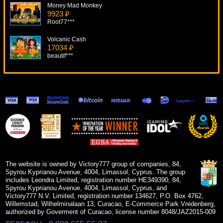
Money Mad Monkey
9923 ₽
Root77***
Volcanic Cash
17034 ₽
beautif***
Cosmic Fortune
17972 ₽
mgarkunov***
Red, White & Blue
10024 ₽
turen***
Coyote Moon
6391 ₽
Gamer***
The website is owned by Victory777 group of companies, 84,
Spyrou Kyprianou Avenue, 4004, Limassol, Cyprus. The group
includes Leondra Limited, registration number HE349390, 84,
Spyrou Kyprianou Avenue, 4004, Limassol, Cyprus, and
Victory777 N.V. Limited, registration number 134627, P.O. Box 4762,
Willemstad, Wilhelminalaan 13, Curacao, E-Commerce Park Vredenberg,
authorized by Goverment of Curacao, license number 8048/JAZ2015-009