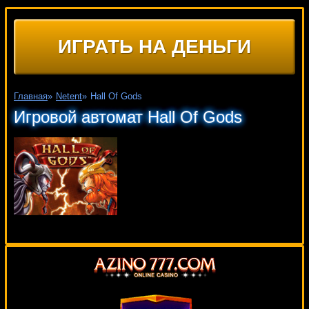
ИГРАТЬ НА ДЕНЬГИ
Главная
»
Netent
»
Hall Of Gods
Игровой автомат Hall Of Gods