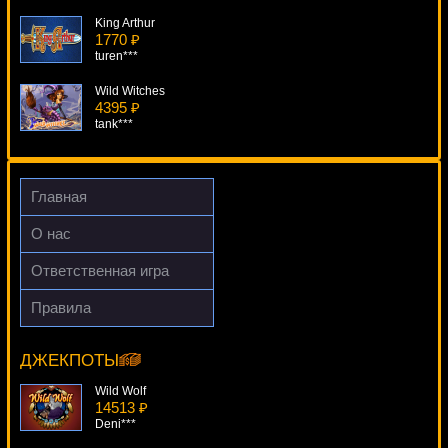
King Arthur
1770 ₽
turen***
Wild Witches
4395 ₽
tank***
Orca
1937 ₽
sgvwood***
Главная
4 Seasons
О нас
2460 ₽
blogolet***
Ответственная игра
Pirates Treasures
Правила
3529 ₽
Wild Turkey
DenisVS***
12894 ₽
superman***
ДЖЕКПОТЫ
Wild Wolf
14513 ₽
Deni***