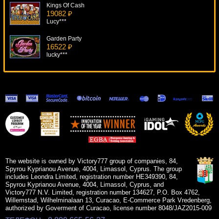
Kings Of Cash
19082 ₽
Lucy***
Garden Party
16522 ₽
lucky***
Giant 7
14606 ₽
Panamer***
Chippendales
17007 ₽
superman***
Fairy Queen
6457 ₽
ivan-lev***
The website is owned by Victory777 group of companies, 84,
Spyrou Kyprianou Avenue, 4004, Limassol, Cyprus. The group
includes Leondra Limited, registration number HE349390, 84,
Spyrou Kyprianou Avenue, 4004, Limassol, Cyprus, and
Victory777 N.V. Limited, registration number 134627, P.O. Box 4762,
Willemstad, Wilhelminalaan 13, Curacao, E-Commerce Park Vredenberg,
authorized by Goverment of Curacao, license number 8048/JAZ2015-009