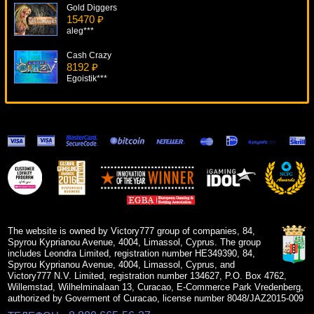
Gold Diggers
15470 ₽
aleg***
Cash Crazy
8192 ₽
Egoistik***
Girls With Guns - Jungle Heat
6454 ₽
beautif***
Riviera Riches
17154 ₽
SmileLow***
Fisticuffs
17308 ₽
verkhovod***
The website is owned by Victory777 group of companies, 84,
Spyrou Kyprianou Avenue, 4004, Limassol, Cyprus. The group
includes Leondra Limited, registration number HE349390, 84,
Spyrou Kyprianou Avenue, 4004, Limassol, Cyprus, and
Victory777 N.V. Limited, registration number 134627, P.O. Box 4762,
Willemstad, Wilhelminalaan 13, Curacao, E-Commerce Park Vredenberg,
authorized by Goverment of Curacao, license number 8048/JAZ2015-009