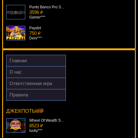
Punto Banco Pro Series
3596 ₽
Gamer***
Paydirt
750 ₽
Deni***
Roaring Forties
436 ₽
sgvwood***
Главная
Pontoon Pro Series
О нас
1299 ₽
loto***
Ответственная игра
The Ghouls
Правила
4432 ₽
Coyote Cash
Root77***
6663 ₽
aleg***
ДЖЕКПОТЫ
Wheel Of Wealth Special Edition
8523 ₽
lucky***