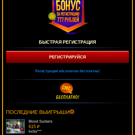
БЫСТРАЯ РЕГИСТРАЦИЯ
РЕГИСТРИРУЙСЯ
Регистрация абсолютно бесплатна!
Jungle Games
3748 ₽
ivan-lev***
ПОСЛЕДНИЕ ВЫИГРЫШИ
Blood Suckers
615 ₽
lucky***