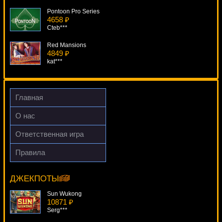
Pontoon Pro Series
4658 ₽
Cteb***
Red Mansions
4849 ₽
kat***
Girls With Guns - Jungle Heat
595 ₽
kat***
Главная
Lucky Double
О нас
2340 ₽
DenisVS***
Ответственная игра
Hoffmania
Правила
4472 ₽
Secrets Of The Amazon
Cteb***
17911 ₽
beautif***
ДЖЕКПОТЫ
Sun Wukong
10871 ₽
Serg***