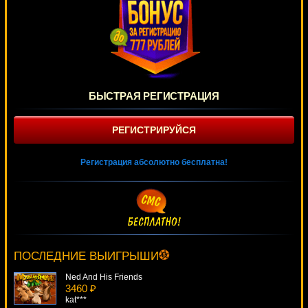
БЫСТРАЯ РЕГИСТРАЦИЯ
РЕГИСТРИРУЙСЯ
Регистрация абсолютно бесплатна!
Wish Master
136 ₽
ivan-lev***
ПОСЛЕДНИЕ ВЫИГРЫШИ
Ned And His Friends
3460 ₽
kat***