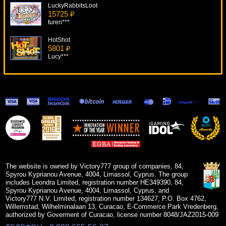
LuckyRabbitsLoot
15725 ₽
turen***
HotShot
5801 ₽
Lucy***
Bangkok Nights
9758 ₽
DenisVS***
The Angler
8065 ₽
alex***
Red Dog Progressive
14583 ₽
ivan-lev***
The website is owned by Victory777 group of companies, 84,
Spyrou Kyprianou Avenue, 4004, Limassol, Cyprus. The group
includes Leondra Limited, registration number HE349390, 84,
Spyrou Kyprianou Avenue, 4004, Limassol, Cyprus, and
Victory777 N.V. Limited, registration number 134627, P.O. Box 4762,
Willemstad, Wilhelminalaan 13, Curacao, E-Commerce Park Vredenberg,
authorized by Goverment of Curacao, license number 8048/JAZ2015-009