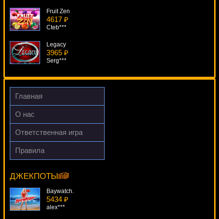
Fruit Zen
4617 ₽
Cteb***
Legacy
3965 ₽
Serg***
Fantasini: Master Of Mystery
3132 ₽
beautif***
Главная
Mini Roulette
О нас
3215 ₽
number***
Ответственная игра
Atlantis Queen
Правила
4693 ₽
Flamenco Roses
superman***
15703 ₽
Serg***
ДЖЕКПОТЫ
Baywatch.
5434 ₽
alex***