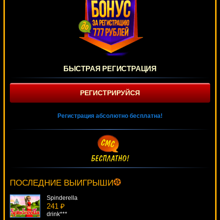
БЫСТРАЯ РЕГИСТРАЦИЯ
РЕГИСТРИРУЙСЯ
Регистрация абсолютно бесплатна!
Diamond 7
341 ₽
Cteb***
ПОСЛЕДНИЕ ВЫИГРЫШИ
Spinderella
241 ₽
drink***