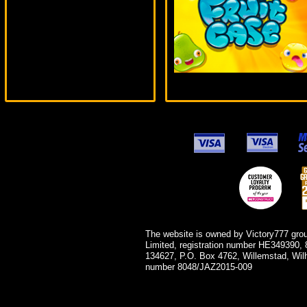
superman***
The website is owned by Victory777 gro
Limited, registration number HE349390, 
134627, P.O. Box 4762, Willemstad, Wil
number 8048/JAZ2015-009