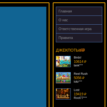
Главная
О нас
Ответственная игра
Правила
Spellcast
11433 ₽
sgvwood***
ДЖЕКПОТЫ
Birds!
10614 ₽
tank***
Reel Rush
5056 ₽
loto***
Lost
19419 ₽
Root77***
Gemscapades