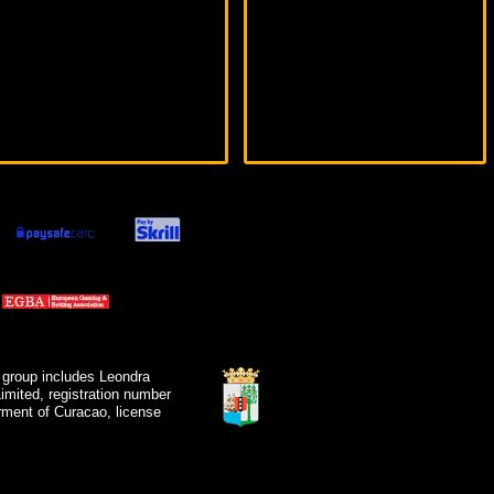
 group includes Leondra
mited, registration number
ment of Curacao, license