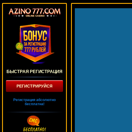
БЫСТРАЯ РЕГИСТРАЦИЯ
РЕГИСТРИРУЙСЯ
Регистрация абсолютно
бесплатна!