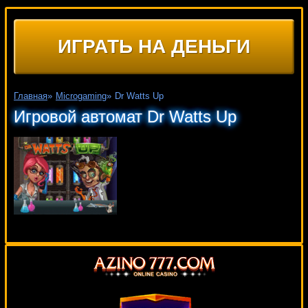
ИГРАТЬ НА ДЕНЬГИ
Главная
»
Microgaming
»
Dr Watts Up
Игровой автомат Dr Watts Up