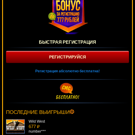
БЫСТРАЯ РЕГИСТРАЦИЯ
РЕГИСТРИРУЙСЯ
Регистрация абсолютно бесплатна!
Jackpot 2000 VIP
2088 ₽
sgvwood***
ПОСЛЕДНИЕ ВЫИГРЫШИ
Wild West
677 ₽
number***