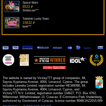
Space Wars
8522 ₽
SmileLow***
Tokidoki Lucky Town
15632 ₽
tank***
Katana
16521 ₽
beautif***
Tally Ho
9536 ₽
Serg***
Reel Classic 3
11815 ₽
drink***
The website is owned by Victory777 group of companies, 84,
Spyrou Kyprianou Avenue, 4004, Limassol, Cyprus. The group
includes Leondra Limited, registration number HE349390, 84,
Spyrou Kyprianou Avenue, 4004, Limassol, Cyprus, and
Victory777 N.V. Limited, registration number 134627, P.O. Box 4762,
Willemstad, Wilhelminalaan 13, Curacao, E-Commerce Park Vredenberg,
authorized by Goverment of Curacao, license number 8048/JAZ2015-009