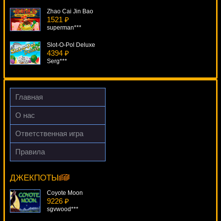
Zhao Cai Jin Bao
1521 ₽
superman***
Slot-O-Pol Deluxe
4394 ₽
Serg***
Girls With Guns - Jungle Heat
416 ₽
blogolet***
Главная
Wild Rockets
О нас
4166 ₽
mgarkunov***
Ответственная игра
Golden Cobras
Правила
280 ₽
Alchemist's Lab
kat***
8901 ₽
number***
ДЖЕКПОТЫ
Coyote Moon
9226 ₽
sgvwood***