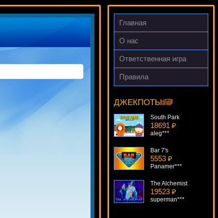
Главная
О нас
Ответственная игра
Правила
Lady In Red
12520 ₽
number***
ДЖЕКПОТЫ
South Park
18691 ₽
aleg***
Bar 7's
5553 ₽
Panamer***
The Alchemist
19523 ₽
superman***
Slot-O-Pol Deluxe