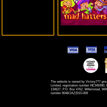
Deni***
The website is owned by Victory777 gro
Limited, registration number HE349390, 
134627, P.O. Box 4762, Willemstad, Wil
number 8048/JAZ2015-009