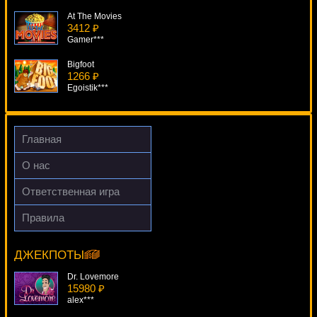
At The Movies
3412 ₽
Gamer***
Bigfoot
1266 ₽
Egoistik***
Joker Jester
742 ₽
Gamer***
Главная
Dr. Lovemore
О нас
1386 ₽
Gamer***
Ответственная игра
Gift Rap
Правила
2695 ₽
Plenty O'Fortune
Root77***
5524 ₽
turen***
ДЖЕКПОТЫ
Dr. Lovemore
15980 ₽
alex***