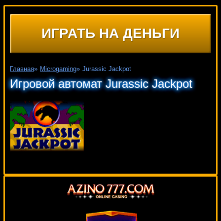
ИГРАТЬ НА ДЕНЬГИ
Главная
»
Microgaming
»
Jurassic Jackpot
Игровой автомат Jurassic Jackpot