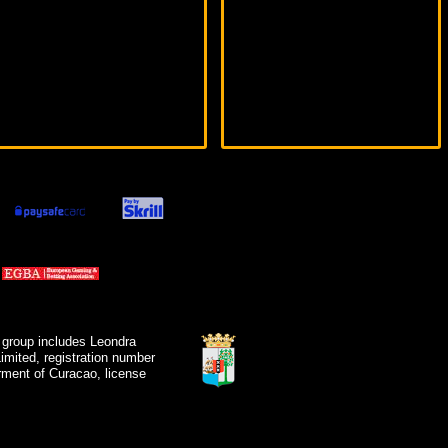
 group includes Leondra
mited, registration number
ment of Curacao, license