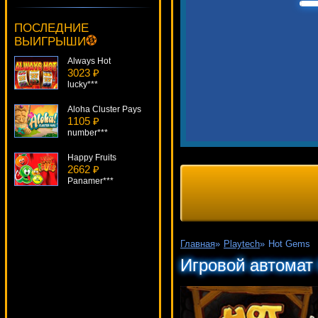
2635 ₽
Deni***
ПОСЛЕДНИЕ
ВЫИГРЫШИ
Always Hot
3023 ₽
lucky***
Aloha Cluster Pays
1105 ₽
number***
Happy Fruits
2662 ₽
Panamer***
Fruit Fiesta 5-Reels
1270 ₽
Gamer***
Cat Scratch Fever
Главная
»
Playtech
»
Hot Gems
4320 ₽
lucky***
Игровой автомат
Soccer Safari
4587 ₽
Lucy***