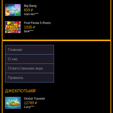
Big Bang
659 ₽
ivan-lev***
Fruit Fiesta 5-Reels
1935 ₽
tank***
Burning Hot 7's
1781 ₽
drink***
Главная
Kitty Glitter
О нас
2441 ₽
loto***
Ответственная игра
Sweet Life 2
Правила
4008 ₽
House Of Dragons
blogolet***
18090 ₽
ivan-lev***
ДЖЕКПОТЫ
Global Traveler
12789 ₽
Lucy***