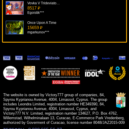
Vovka V Trideviatom Carstve
8517 ₽
Egoistik***
Once Upon A Time
15659 ₽
mgarkunov***
Thunder Reels
14982 ₽
DenisVS***
Quest For Gold
11344 ₽
Deni***
Mosquitozzz
5478 ₽
drink***
The website is owned by Victory777 group of companies, 84,
Spyrou Kyprianou Avenue, 4004, Limassol, Cyprus. The group
includes Leondra Limited, registration number HE349390, 84,
Spyrou Kyprianou Avenue, 4004, Limassol, Cyprus, and
Victory777 N.V. Limited, registration number 134627, P.O. Box 4762,
Willemstad, Wilhelminalaan 13, Curacao, E-Commerce Park Vredenberg,
authorized by Goverment of Curacao, license number 8048/JAZ2015-009