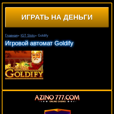
ИГРАТЬ НА ДЕНЬГИ
Главная
»
IGT Slots
»
Goldify
Игровой автомат Goldify