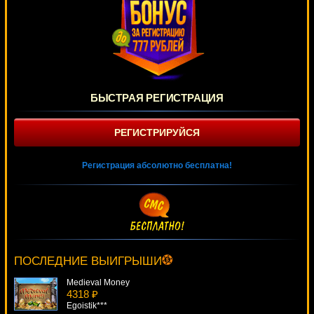
БЫСТРАЯ РЕГИСТРАЦИЯ
РЕГИСТРИРУЙСЯ
Регистрация абсолютно бесплатна!
Red Mansions
1562 ₽
Root77***
ПОСЛЕДНИЕ ВЫИГРЫШИ
Medieval Money
4318 ₽
Egoistik***