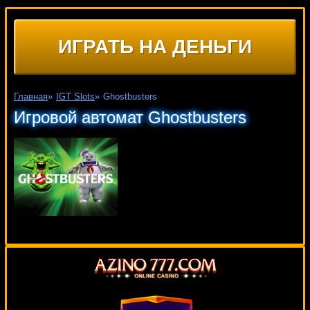
ИГРАТЬ НА ДЕНЬГИ
Главная
»
IGT Slots
»
Ghostbusters
Игровой автомат Ghostbusters