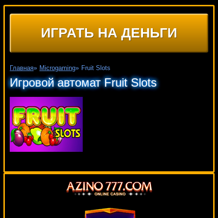
ИГРАТЬ НА ДЕНЬГИ
Главная
»
Microgaming
»
Fruit Slots
Игровой автомат Fruit Slots