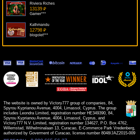
Riviera Riches
13139 ₽
Gamer***
Kathmandu
12798 ₽
blogolet***
Sharky
8490 ₽
loto***
Football Fans
8312 ₽
ivan-lev***
Hells Grannies
5602 ₽
Root77***
The website is owned by Victory777 group of companies, 84,
Spyrou Kyprianou Avenue, 4004, Limassol, Cyprus. The group
includes Leondra Limited, registration number HE349390, 84,
Spyrou Kyprianou Avenue, 4004, Limassol, Cyprus, and
Victory777 N.V. Limited, registration number 134627, P.O. Box 4762,
Willemstad, Wilhelminalaan 13, Curacao, E-Commerce Park Vredenberg,
authorized by Goverment of Curacao, license number 8048/JAZ2015-009