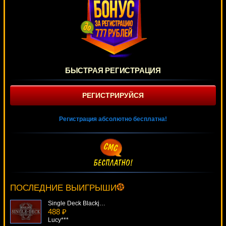
БЫСТРАЯ РЕГИСТРАЦИЯ
РЕГИСТРИРУЙСЯ
Регистрация абсолютно бесплатна!
Jackpot 2000
4145 ₽
DenisVS***
ПОСЛЕДНИЕ ВЫИГРЫШИ
Single Deck Blackjack Professional Series
488 ₽
Lucy***