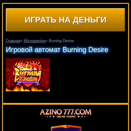
ИГРАТЬ НА ДЕНЬГИ
Главная
»
Microgaming
»
Burning Desire
Игровой автомат Burning Desire