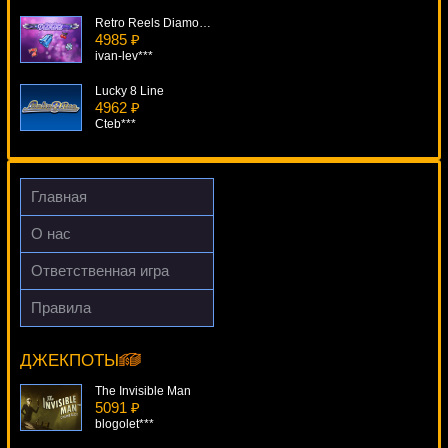
Retro Reels Diamond Glitz
4985 ₽
ivan-lev***
Lucky 8 Line
4962 ₽
Cteb***
Wild Wolf
4297 ₽
Root77***
Главная
The Rat Pack
О нас
3094 ₽
lucky***
Ответственная игра
Captain Venture
Правила
3373 ₽
Bangkok Nights
Egoistik***
17832 ₽
mgarkunov***
ДЖЕКПОТЫ
The Invisible Man
5091 ₽
blogolet***