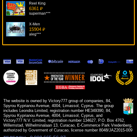
Reel King
6361 ₽
superman***
X-Men
15904 ₽
aleg***
Gnome
14187 ₽
Egoistik***
Book Of Stars
11316 ₽
drink***
Isle O' Plenty
15619 ₽
verkhovod***
The website is owned by Victory777 group of companies, 84,
Spyrou Kyprianou Avenue, 4004, Limassol, Cyprus. The group
includes Leondra Limited, registration number HE349390, 84,
Spyrou Kyprianou Avenue, 4004, Limassol, Cyprus, and
Victory777 N.V. Limited, registration number 134627, P.O. Box 4762,
Willemstad, Wilhelminalaan 13, Curacao, E-Commerce Park Vredenberg,
authorized by Goverment of Curacao, license number 8048/JAZ2015-009