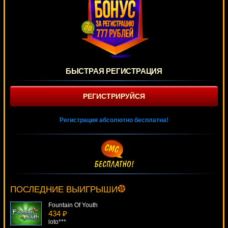
БЫСТРАЯ РЕГИСТРАЦИЯ
РЕГИСТРИРУЙСЯ
Регистрация абсолютно бесплатна!
The Bees
3761 ₽
Gamer***
ПОСЛЕДНИЕ ВЫИГРЫШИ
Fountain Of Youth
434 ₽
loto***