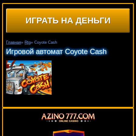
ИГРАТЬ НА ДЕНЬГИ
Главная
»
Rtg
»
Coyote Cash
Игровой автомат Coyote Cash