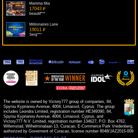
Mamma Mia
17043 ₽
beautif***
Millionaires Lane
19011 ₽
Serg***
Giant 7
12803 ₽
Panamer***
Slot-O-Pol Deluxe
9835 ₽
aleg***
Thor The Mighty Avenger
11431 ₽
beautif***
The website is owned by Victory777 group of companies, 84,
Spyrou Kyprianou Avenue, 4004, Limassol, Cyprus. The group
includes Leondra Limited, registration number HE349390, 84,
Spyrou Kyprianou Avenue, 4004, Limassol, Cyprus, and
Victory777 N.V. Limited, registration number 134627, P.O. Box 4762,
Willemstad, Wilhelminalaan 13, Curacao, E-Commerce Park Vredenberg,
authorized by Goverment of Curacao, license number 8048/JAZ2015-009