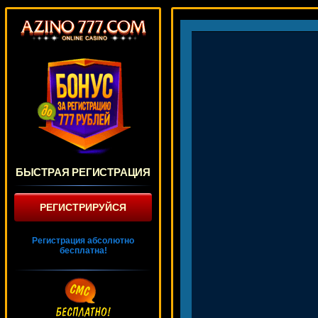
БЫСТРАЯ РЕГИСТРАЦИЯ
РЕГИСТРИРУЙСЯ
Регистрация абсолютно
бесплатна!