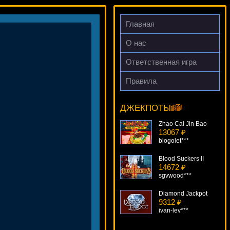
Главная
О нас
Ответственная игра
Правила
Tootin Car Man
9202 ₽
DenisVS***
ДЖЕКПОТЫ
Zhao Cai Jin Bao
13067 ₽
blogolet***
Blood Suckers II
14672 ₽
sgvwood***
Diamond Jackpot
9312 ₽
ivan-lev***
Wild Turkey