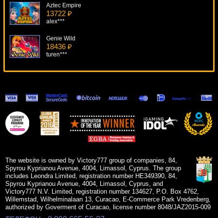
Aztec Empire
13722 ₽
alex***
Genie Wild
18436 ₽
turen***
Captains Treasure
12385 ₽
number***
Grand Monarch
17390 ₽
alex***
Orca
7916 ₽
Panamer***
The website is owned by Victory777 group of companies, 84,
Spyrou Kyprianou Avenue, 4004, Limassol, Cyprus. The group
includes Leondra Limited, registration number HE349390, 84,
Spyrou Kyprianou Avenue, 4004, Limassol, Cyprus, and
Victory777 N.V. Limited, registration number 134627, P.O. Box 4762,
Willemstad, Wilhelminalaan 13, Curacao, E-Commerce Park Vredenberg,
authorized by Goverment of Curacao, license number 8048/JAZ2015-009