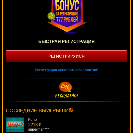
БЫСТРАЯ РЕГИСТРАЦИЯ
РЕГИСТРИРУЙСЯ
Регистрация абсолютно бесплатна!
Golden Planet
2511 ₽
tank***
ПОСЛЕДНИЕ ВЫИГРЫШИ
Keno
2213 ₽
superman***