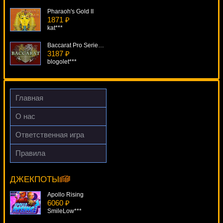
Pharaoh's Gold II
1871 ₽
kat***
Baccarat Pro Series Table Game
3187 ₽
blogolet***
Bermuda Triangle
617 ₽
aleg***
Главная
White Buffalo
О нас
1623 ₽
aleg***
Ответственная игра
Finn And The Swirly Spin
Правила
1017 ₽
Treasure Room
blogolet***
18917 ₽
superman***
ДЖЕКПОТЫ
Apollo Rising
6060 ₽
SmileLow***