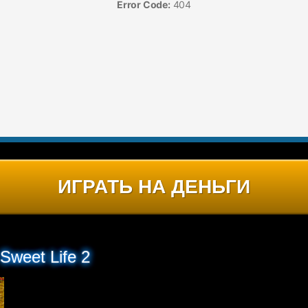
ИГРАТЬ НА ДЕНЬГИ
Sweet Life 2