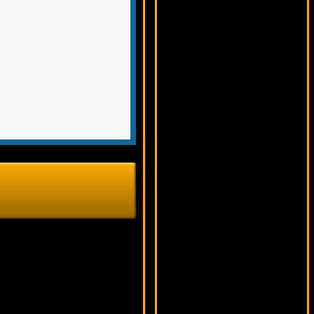
12788 ₽
drink***
Twin Spin
13702 ₽
Root77***
Ghostbusters
5280 ₽
tank***