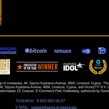
up of companies, 84, Spyrou Kyprianou Avenue, 4004, Limassol, Cyprus. The
84, Spyrou Kyprianou Avenue, 4004, Limassol, Cyprus, and Victory777 N.V. Li
helminalaan 13, Curacao, E-Commerce Park Vredenberg, authorized by Gover
ТЕЛЕФОН:
8 800 665-56-37
E-MAIL:
support@azino-tri-topora.top