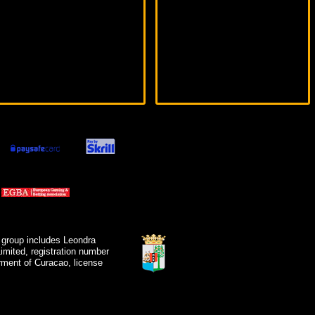
 group includes Leondra
mited, registration number
ment of Curacao, license