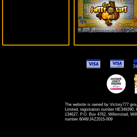
mgarkunov***
The website is owned by Victory777 gro
Limited, registration number HE349390, 
134627, P.O. Box 4762, Willemstad, Wil
number 8048/JAZ2015-009