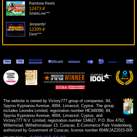
Rainbow Reels
12473 ₽
SmileLow***
Jeopardy!
12399 ₽
Deni***
Electro Bingo
12842 ₽
alex***
Treasure Room
5447 ₽
superman***
King Kong
6916 ₽
Lucy***
The website is owned by Victory777 group of companies, 84,
Spyrou Kyprianou Avenue, 4004, Limassol, Cyprus. The group
includes Leondra Limited, registration number HE349390, 84,
Spyrou Kyprianou Avenue, 4004, Limassol, Cyprus, and
Victory777 N.V. Limited, registration number 134627, P.O. Box 4762,
Willemstad, Wilhelminalaan 13, Curacao, E-Commerce Park Vredenberg,
authorized by Goverment of Curacao, license number 8048/JAZ2015-009