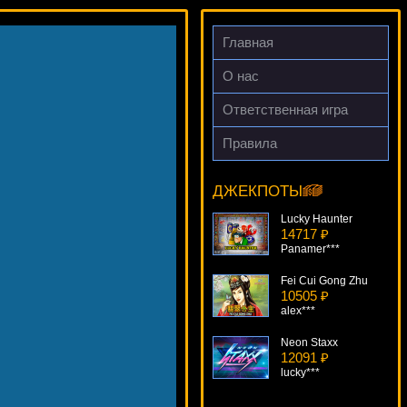
Главная
О нас
Ответственная игра
Правила
Ocean Princess
10546 ₽
Lucy***
ДЖЕКПОТЫ
Lucky Haunter
14717 ₽
Panamer***
Fei Cui Gong Zhu
10505 ₽
alex***
Neon Staxx
12091 ₽
lucky***
Transformers Battle For Cybertron