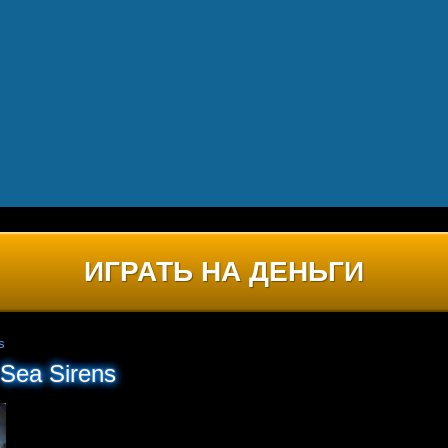
ИГРАТЬ НА ДЕНЬГИ
s
Sea Sirens