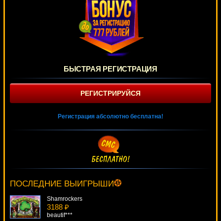
БЫСТРАЯ РЕГИСТРАЦИЯ
РЕГИСТРИРУЙСЯ
Регистрация абсолютно бесплатна!
Ladies Nite
2484 ₽
lucky***
ПОСЛЕДНИЕ ВЫИГРЫШИ
Shamrockers
3188 ₽
beautif***