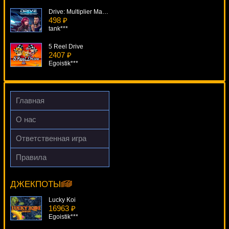
Drive: Multiplier Mayhem
498 ₽
tank***
5 Reel Drive
2407 ₽
Egoistik***
The Snake Charmer
1132 ₽
turen***
Главная
Riches Of India
О нас
2083 ₽
ivan-lev***
Ответственная игра
Dogfather
Правила
2251 ₽
Halloweenies
Gamer***
10955 ₽
blogolet***
ДЖЕКПОТЫ
Lucky Koi
16963 ₽
Egoistik***