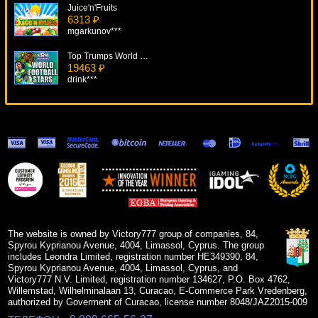
Juice'n'Fruits
6313 ₽
mgarkunov***
Top Trumps World Football Stars
19463 ₽
drink***
Книжки
9680 ₽
drink***
Riches Of Cleopatra
18467 ₽
DenisVS***
Ace
17749 ₽
tank***
The website is owned by Victory777 group of companies, 84,
Spyrou Kyprianou Avenue, 4004, Limassol, Cyprus. The group
includes Leondra Limited, registration number HE349390, 84,
Spyrou Kyprianou Avenue, 4004, Limassol, Cyprus, and
Victory777 N.V. Limited, registration number 134627, P.O. Box 4762,
Willemstad, Wilhelminalaan 13, Curacao, E-Commerce Park Vredenberg,
authorized by Goverment of Curacao, license number 8048/JAZ2015-009