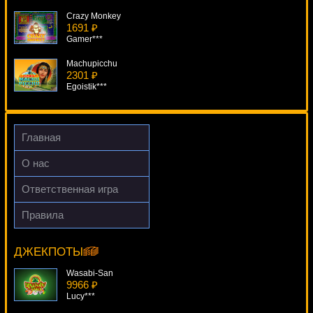
Crazy Monkey
1691 ₽
Gamer***
Machupicchu
2301 ₽
Egoistik***
Ace
3203 ₽
Panamer***
Главная
Crazy Vegas
О нас
1038 ₽
number***
Ответственная игра
Wings Of Gold
Правила
565 ₽
Gorilla
Root77***
19936 ₽
alex***
ДЖЕКПОТЫ
Wasabi-San
9966 ₽
Lucy***