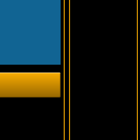
17490 ₽
blogolet***
Lucky Drink
18920 ₽
DenisVS***
Secrets Of Atlantis
11381 ₽
kat***