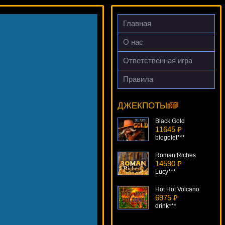
Главная
О нас
Ответственная игра
Правила
Zombies
13876 ₽
tank***
ДЖЕКПОТЫ
Black Gold
11645 ₽
blogolet***
Roman Riches
14590 ₽
Lucy***
Hot Hot Volcano
6975 ₽
drink***
Cops N Bandits