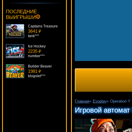
Shoot!
4680 ₽
ПОСЛЕДНИЕ
ivan-lev***
ВЫИГРЫШИ
Captains Treasure
3641 ₽
tank***
Ice Hockey
2235 ₽
number***
Builder Beaver
1981 ₽
blogolet***
Apollo Rising
3066 ₽
DenisVS***
Главная
»
Evoplay
»
Operation Y
All American Poker
Игровой автомат 
4448 ₽
DenisVS***
Koi Princess
3669 ₽