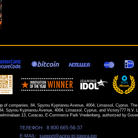
up of companies, 84, Spyrou Kyprianou Avenue, 4004, Limassol, Cyprus. The
84, Spyrou Kyprianou Avenue, 4004, Limassol, Cyprus, and Victory777 N.V. Li
helminalaan 13, Curacao, E-Commerce Park Vredenberg, authorized by Gover
ТЕЛЕФОН:
8 800 665-56-37
E-MAIL:
support@azino-tri-topora.top