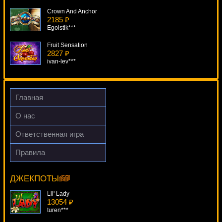
Crown And Anchor
2185 ₽
Egoistik***
Fruit Sensation
2827 ₽
ivan-lev***
Shaaark Superbet
1608 ₽
drink***
Главная
Cat Queen
О нас
3596 ₽
tank***
Ответственная игра
Gladiator.
Правила
103 ₽
4 Reel Kings
ivan-lev***
5862 ₽
Egoistik***
ДЖЕКПОТЫ
Lil' Lady
13054 ₽
turen***