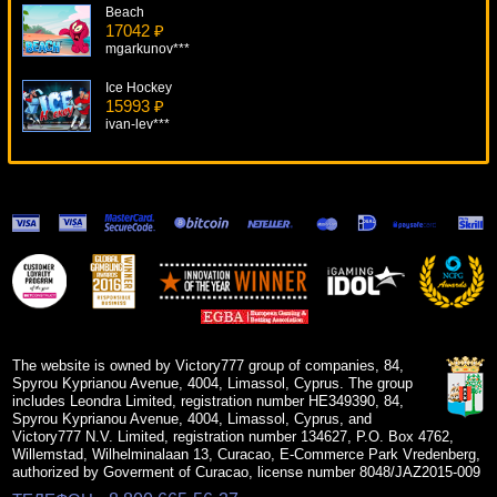
Beach
17042 ₽
mgarkunov***
Ice Hockey
15993 ₽
ivan-lev***
The Mummy
16918 ₽
ivan-lev***
Break Da Bank Again
19821 ₽
Panamer***
Prowling Panther
16927 ₽
Deni***
The website is owned by Victory777 group of companies, 84,
Spyrou Kyprianou Avenue, 4004, Limassol, Cyprus. The group
includes Leondra Limited, registration number HE349390, 84,
Spyrou Kyprianou Avenue, 4004, Limassol, Cyprus, and
Victory777 N.V. Limited, registration number 134627, P.O. Box 4762,
Willemstad, Wilhelminalaan 13, Curacao, E-Commerce Park Vredenberg,
authorized by Goverment of Curacao, license number 8048/JAZ2015-009