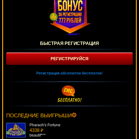
БЫСТРАЯ РЕГИСТРАЦИЯ
РЕГИСТРИРУЙСЯ
Регистрация абсолютно бесплатна!
Casino Holdem
2233 ₽
Panamer***
ПОСЛЕДНИЕ ВЫИГРЫШИ
Pharaoh's Fortune
4338 ₽
beautif***