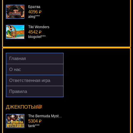
Братва
4096 ₽
aleg***
Tiki Wonders
4542 ₽
blogolet***
Tres Amigos
2795 ₽
Lucy***
Главная
Sizzling Hot Deluxe
О нас
2326 ₽
ivan-lev***
Ответственная игра
Super 80s
Правила
2033 ₽
Piggies And The Wolf
blogolet***
9037 ₽
mgarkunov***
ДЖЕКПОТЫ
The Bermuda Mysteries
5304 ₽
tank***