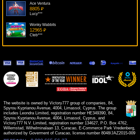
Ace Ventura
8805 ₽
Lucy***
Wonky Wabbits
12965 ₽
Cteb***
Thief
19033 ₽
Serg***
Mermaid's Pearl
9307 ₽
blogolet***
Mystery Planet
11933 ₽
sgvwood***
The website is owned by Victory777 group of companies, 84,
Spyrou Kyprianou Avenue, 4004, Limassol, Cyprus. The group
includes Leondra Limited, registration number HE349390, 84,
Spyrou Kyprianou Avenue, 4004, Limassol, Cyprus, and
Victory777 N.V. Limited, registration number 134627, P.O. Box 4762,
Willemstad, Wilhelminalaan 13, Curacao, E-Commerce Park Vredenberg,
authorized by Goverment of Curacao, license number 8048/JAZ2015-009