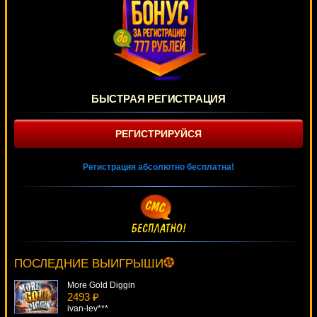
БЫСТРАЯ РЕГИСТРАЦИЯ
РЕГИСТРИРУЙСЯ
Регистрация абсолютно бесплатна!
Jackpot 2000
4766 ₽
kat***
ПОСЛЕДНИЕ ВЫИГРЫШИ
More Gold Diggin
2493 ₽
ivan-lev***