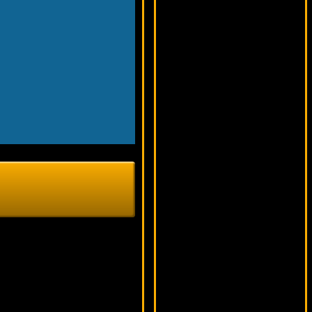
8533 ₽
Root77***
Couch Potato
8205 ₽
ivan-lev***
Chase The Cheese
8722 ₽
Serg***