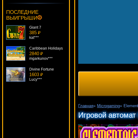
What A Hoot
959 ₽
ПОСЛЕДНИЕ
drink***
ВЫИГРЫШИ
Giant 7
385 ₽
kat***
Caribbean Holidays
2840 ₽
mgarkunov***
Divine Fortune
1603 ₽
Lucy***
The Finer Reels Of Life
290 ₽
Gamer***
Главная
»
Microgaming
»
Element
Zhao Cai Jin Bao
Игровой автомат 
3742 ₽
Panamer***
WhoSpunIt
3722 ₽