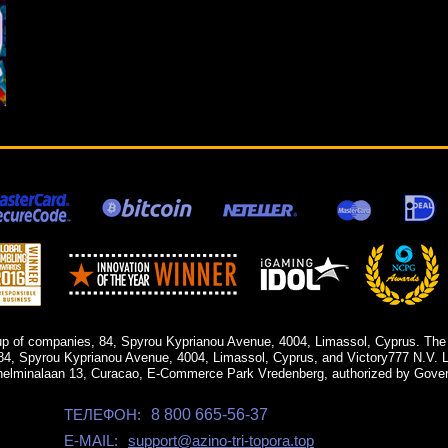
up of companies, 84, Spyrou Kyprianou Avenue, 4004, Limassol, Cyprus. The
84, Spyrou Kyprianou Avenue, 4004, Limassol, Cyprus, and Victory777 N.V. Li
helminalaan 13, Curacao, E-Commerce Park Vredenberg, authorized by Gover
ТЕЛЕФОН:
8 800 665-56-37
E-MAIL:
support@azino-tri-topora.top