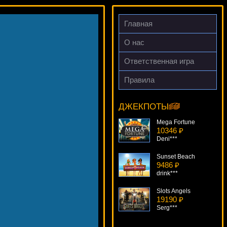
Главная
О нас
Ответственная игра
Правила
Dolphin Reef
8319 ₽
superman***
ДЖЕКПОТЫ
Mega Fortune
10346 ₽
Deni***
Sunset Beach
9486 ₽
drink***
Slots Angels
19190 ₽
Serg***
Builder Beaver