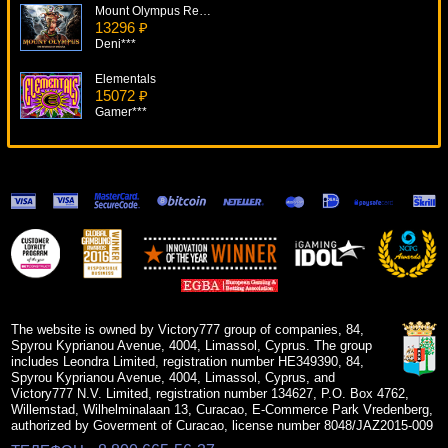
Mount Olympus Revenge Of Medusa
13296 ₽
Deni***
Elementals
15072 ₽
Gamer***
Hexaline
18584 ₽
beautif***
Tootin Car Man
6744 ₽
SmileLow***
Dragon's Deep
18152 ₽
Lucy***
The website is owned by Victory777 group of companies, 84,
Spyrou Kyprianou Avenue, 4004, Limassol, Cyprus. The group
includes Leondra Limited, registration number HE349390, 84,
Spyrou Kyprianou Avenue, 4004, Limassol, Cyprus, and
Victory777 N.V. Limited, registration number 134627, P.O. Box 4762,
Willemstad, Wilhelminalaan 13, Curacao, E-Commerce Park Vredenberg,
authorized by Goverment of Curacao, license number 8048/JAZ2015-009