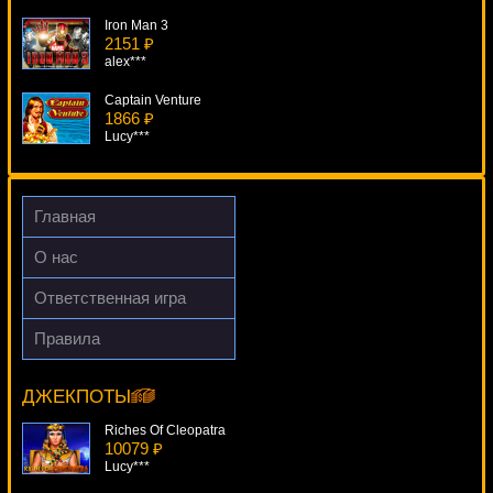
Iron Man 3
2151 ₽
alex***
Captain Venture
1866 ₽
Lucy***
Craps
2073 ₽
Gamer***
Главная
Gladiator
О нас
4448 ₽
number***
Ответственная игра
Totem Treasure
Правила
255 ₽
Glow
verkhovod***
18290 ₽
Gamer***
ДЖЕКПОТЫ
Riches Of Cleopatra
10079 ₽
Lucy***